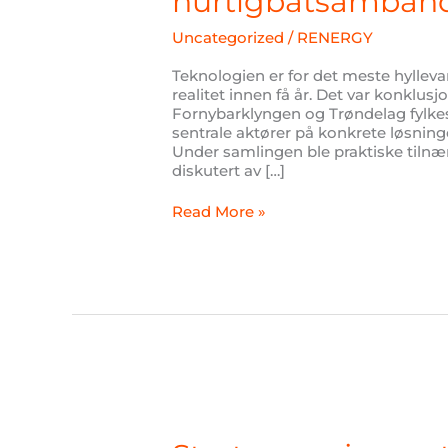
hurtigbåtsamban
etablere
utslippsfrie
Uncategorized
/
RENERGY
hurtigbåtsamband?
Teknologien er for det meste hylleva
realitet innen få år. Det var konklu
Fornybarklyngen og Trøndelag fylke
sentrale aktører på konkrete løsning
Under samlingen ble praktiske tilnæ
diskutert av […]
Read More »
Stort
engasjement
for