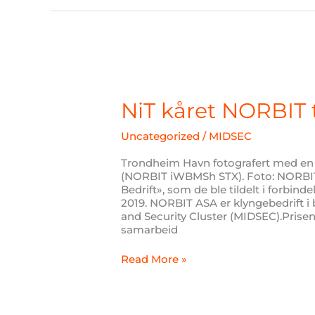
NiT
kåret
NORBIT
NiT kåret NORBIT ti
til
“årets
Uncategorized
/
MIDSEC
bedrift”
Trondheim Havn fotografert med en 
(NORBIT iWBMSh STX). Foto: NORBIT 
Bedrift», som de ble tildelt i forbi
2019. NORBIT ASA er klyngebedrift
and Security Cluster (MIDSEC).Prisen 
samarbeid
Read More »