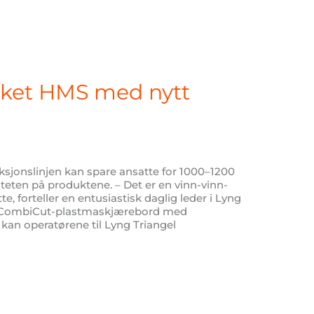
yrket HMS med nytt
ksjonslinjen kan spare ansatte for 1000–1200
liteten på produktene. – Det er en vinn-vinn-
e, forteller en entusiastisk daglig leder i Lyng
tt CombiCut-plastmaskjærebord med
 kan operatørene til Lyng Triangel