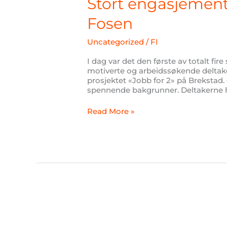
Stort engasjement 
«Jobb
for
Fosen
2»
på
Uncategorized
/
FI
Fosen
I dag var det den første av totalt fire
motiverte og arbeidssøkende deltake
prosjektet «Jobb for 2» på Brekstad. 
spennende bakgrunner. Deltakerne ha
Read More »
To
nye