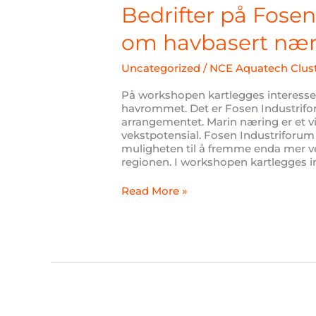
Fosen
Bedrifter på Fosen
inviteres
til
om havbasert nær
workshop
om
Uncategorized
/
NCE Aquatech Clus
havbasert
næring
På workshopen kartlegges interessen
på
havrommet. Det er Fosen Industrif
Fosen
arrangementet. Marin næring er et v
vekstpotensial. Fosen Industriforu
muligheten til å fremme enda mer v
regionen. I workshopen kartlegges
Read More »