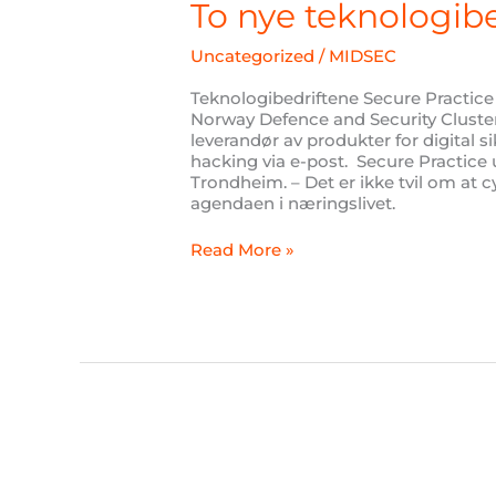
teknologibedrifter
To nye teknologib
med
i
Uncategorized
/
MIDSEC
MIDSEC
Teknologibedriftene Secure Practi
Norway Defence and Security Cluster
leverandør av produkter for digital s
hacking via e-post. Secure Practice ut
Trondheim. – Det er ikke tvil om at
agendaen i næringslivet.
Read More »
Bedrifter
på