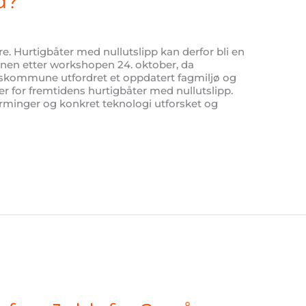
d?
re. Hurtigbåter med nullutslipp kan derfor bli en
sjonen etter workshopen 24. oktober, da
skommune utfordret et oppdatert fagmiljø og
er for fremtidens hurtigbåter med nullutslipp.
rminger og konkret teknologi utforsket og