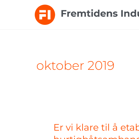
Hopp
rett
til
innholdet
oktober 2019
Er
vi
klare
Er vi klare til å et
til
å