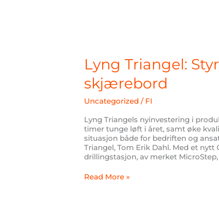
Lyng
Triangel:
Styrket
Lyng Triangel: St
HMS
med
skjærebord
nytt
skjærebord
Uncategorized
/
FI
Lyng Triangels nyinvestering i produ
timer tunge løft i året, samt øke kva
situasjon både for bedriften og ansatt
Triangel, Tom Erik Dahl. Med et ny
drillingstasjon, av merket MicroStep,
Read More »