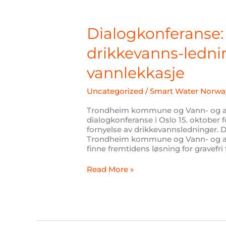
Dialogkonferanse:
Gravefri
fornyelse
Dialogkonferanse: 
av
drikkevanns-
drikkevanns-ledni
ledninger
som
vannlekkasje
reduserer
vannlekkasje
Uncategorized
/
Smart Water Norwa
Trondheim kommune og Vann- og avl
dialogkonferanse i Oslo 15. oktober f
fornyelse av drikkevannsledninger. 
Trondheim kommune og Vann- og av
finne fremtidens løsning for gravefr
Read More »