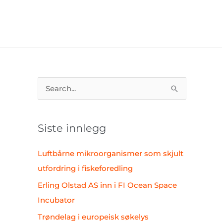
S
ø
k
Siste innlegg
e
t
Luftbårne mikroorganismer som skjult
t
utfordring i fiskeforedling
e
Erling Olstad AS inn i FI Ocean Space
r
Incubator
:
Trøndelag i europeisk søkelys