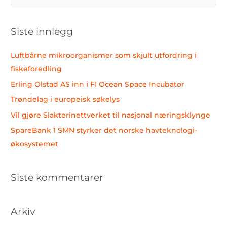
ø
k
Siste innlegg
e
t
Luftbårne mikroorganismer som skjult utfordring i
t
fiskeforedling
e
Erling Olstad AS inn i FI Ocean Space Incubator
r
Trøndelag i europeisk søkelys
:
Vil gjøre Slakterinettverket til nasjonal næringsklynge
SpareBank 1 SMN styrker det norske havteknologi-
økosystemet
Siste kommentarer
Arkiv