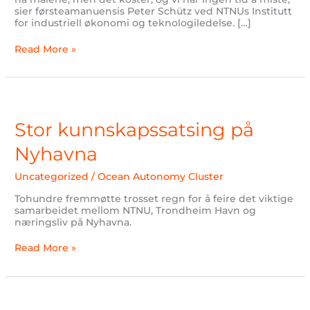
sier førsteamanuensis Peter Schütz ved NTNUs Institutt
for industriell økonomi og teknologiledelse. […]
Read More »
Stor
kunnskapssatsing
på
Stor kunnskapssatsing på
Nyhavna
Nyhavna
Uncategorized
/
Ocean Autonomy Cluster
Tohundre fremmøtte trosset regn for å feire det viktige
samarbeidet mellom NTNU, Trondheim Havn og
næringsliv på Nyhavna.
Read More »
Smart,
grønn,