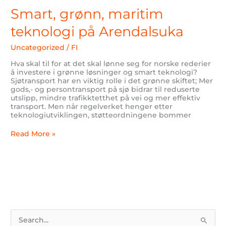
maritim
Smart, grønn, maritim
teknologi
på
teknologi på Arendalsuka
Arendalsuka
Uncategorized
/
FI
Hva skal til for at det skal lønne seg for norske rederier
å investere i grønne løsninger og smart teknologi?
Sjøtransport har en viktig rolle i det grønne skiftet; Mer
gods,- og persontransport på sjø bidrar til reduserte
utslipp, mindre trafikktetthet på vei og mer effektiv
transport. Men når regelverket henger etter
teknologiutviklingen, støtteordningene bommer
Read More »
S