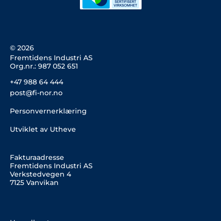
d
o
g
i
o
r
n
k
a
m
© 2026
Fremtidens Industri AS
Org.nr.: 987 052 651
+47 988 64 444
post@fi-nor.no
Personvernerklæring
Utviklet av Utheve
Fakturaadresse
Fremtidens Industri AS
Verkstedvegen 4
7125 Vanvikan