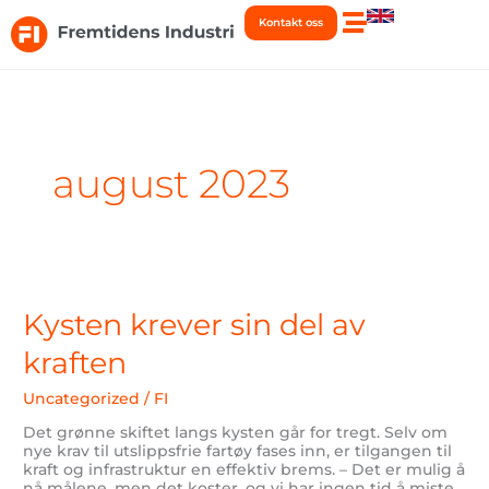
Hopp
Kontakt oss
rett
til
innholdet
august 2023
Kysten
krever
sin
Kysten krever sin del av
del
av
kraften
kraften
Uncategorized
/
FI
Det grønne skiftet langs kysten går for tregt. Selv om
nye krav til utslippsfrie fartøy fases inn, er tilgangen til
kraft og infrastruktur en effektiv brems. – Det er mulig å
nå målene, men det koster, og vi har ingen tid å miste,