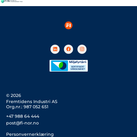
L
F
I
i
a
n
n
c
s
k
e
t
e
b
a
d
o
g
i
o
r
n
k
a
m
© 2026
Fremtidens Industri AS
Org.nr.: 987 052 651
+47 988 64 444
post@fi-nor.no
Personvernerklæring