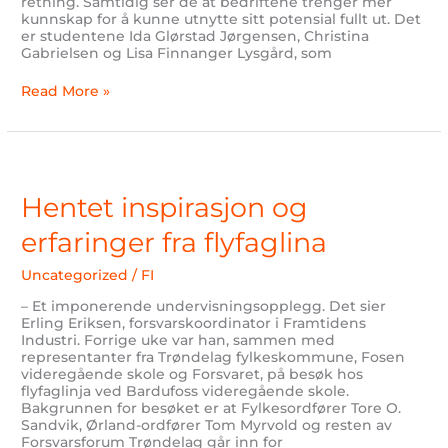
retning. Samtidig ser de at bedriftene trenger mer
kunnskap for å kunne utnytte sitt potensial fullt ut. Det
er studentene Ida Glørstad Jørgensen, Christina
Gabrielsen og Lisa Finnanger Lysgård, som
Read More »
Hentet
inspirasjon
og
Hentet inspirasjon og
erfaringer
fra
erfaringer fra flyfaglina
flyfaglina
Uncategorized
/
FI
– Et imponerende undervisningsopplegg. Det sier
Erling Eriksen, forsvarskoordinator i Framtidens
Industri. Forrige uke var han, sammen med
representanter fra Trøndelag fylkeskommune, Fosen
videregående skole og Forsvaret, på besøk hos
flyfaglinja ved Bardufoss videregående skole.
Bakgrunnen for besøket er at Fylkesordfører Tore O.
Sandvik, Ørland-ordfører Tom Myrvold og resten av
Forsvarsforum Trøndelag går inn for