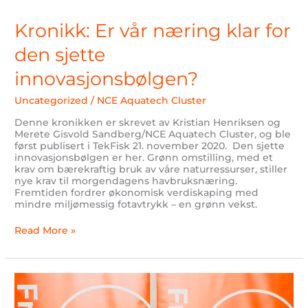
Er
vår
Kronikk: Er vår næring klar for
næring
klar
den sjette
for
den
innovasjonsbølgen?
sjette
innovasjonsbølgen?
Uncategorized
/
NCE Aquatech Cluster
Denne kronikken er skrevet av Kristian Henriksen og
Merete Gisvold Sandberg/NCE Aquatech Cluster, og ble
først publisert i TekFisk 21. november 2020. Den sjette
innovasjonsbølgen er her. Grønn omstilling, med et
krav om bærekraftig bruk av våre naturressurser, stiller
nye krav til morgendagens havbruksnæring.
Fremtiden fordrer økonomisk verdiskaping med
mindre miljømessig fotavtrykk – en grønn vekst.
Read More »
Behov
for
mer