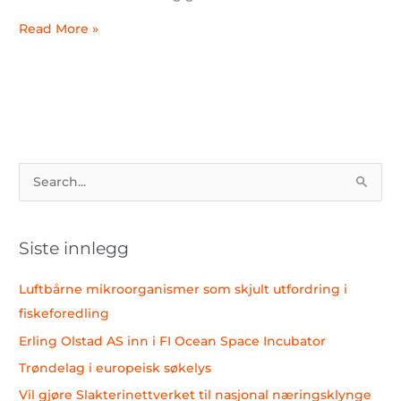
Read More »
S
ø
k
Siste innlegg
e
t
Luftbårne mikroorganismer som skjult utfordring i
t
fiskeforedling
e
Erling Olstad AS inn i FI Ocean Space Incubator
r
Trøndelag i europeisk søkelys
:
Vil gjøre Slakterinettverket til nasjonal næringsklynge