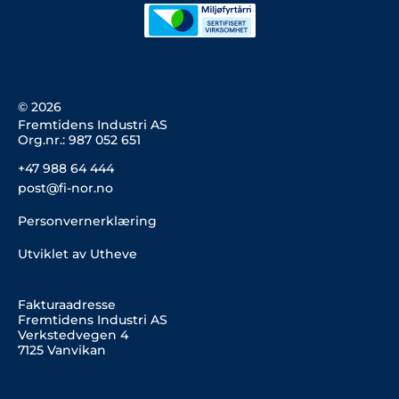
e
b
a
d
o
g
i
o
r
n
k
a
m
© 2026
Fremtidens Industri AS
Org.nr.: 987 052 651
+47 988 64 444
post@fi-nor.no
Personvernerklæring
Utviklet av Utheve
Fakturaadresse
Fremtidens Industri AS
Verkstedvegen 4
7125 Vanvikan