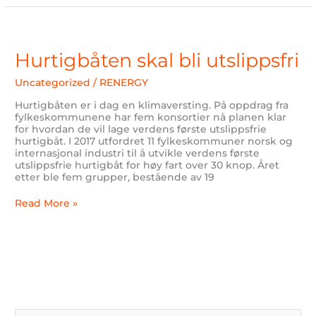
Hurtigbåten
skal
bli
Hurtigbåten skal bli utslippsfri
utslippsfri
Uncategorized
/
RENERGY
Hurtigbåten er i dag en klimaversting. På oppdrag fra
fylkeskommunene har fem konsortier nå planen klar
for hvordan de vil lage verdens første utslippsfrie
hurtigbåt. I 2017 utfordret 11 fylkeskommuner norsk og
internasjonal industri til å utvikle verdens første
utslippsfrie hurtigbåt for høy fart over 30 knop. Året
etter ble fem grupper, bestående av 19
Read More »