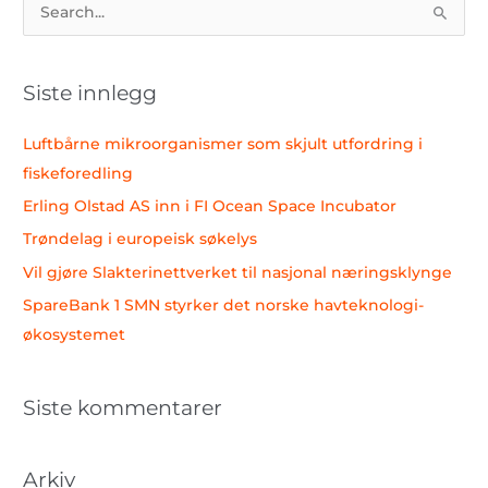
S
ø
k
Siste innlegg
e
t
Luftbårne mikroorganismer som skjult utfordring i
t
fiskeforedling
e
Erling Olstad AS inn i FI Ocean Space Incubator
r
Trøndelag i europeisk søkelys
:
Vil gjøre Slakterinettverket til nasjonal næringsklynge
SpareBank 1 SMN styrker det norske havteknologi-
økosystemet
Siste kommentarer
Arkiv