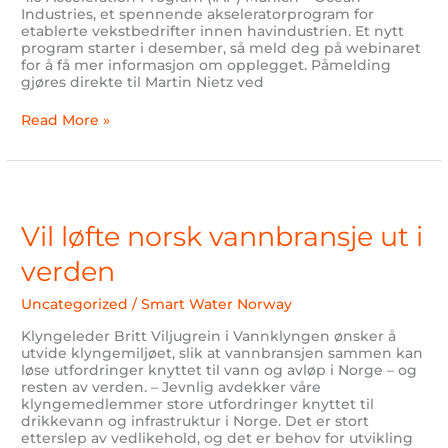
Industries, et spennende akseleratorprogram for
etablerte vekstbedrifter innen havindustrien. Et nytt
program starter i desember, så meld deg på webinaret
for å få mer informasjon om opplegget. Påmelding
gjøres direkte til Martin Nietz ved
Read More »
Vil
løfte
norsk
Vil løfte norsk vannbransje ut i
vannbransje
ut
verden
i
verden
Uncategorized
/
Smart Water Norway
Klyngeleder Britt Viljugrein i Vannklyngen ønsker å
utvide klyngemiljøet, slik at vannbransjen sammen kan
løse utfordringer knyttet til vann og avløp i Norge – og
resten av verden. – Jevnlig avdekker våre
klyngemedlemmer store utfordringer knyttet til
drikkevann og infrastruktur i Norge. Det er stort
etterslep av vedlikehold, og det er behov for utvikling