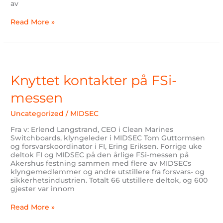
av
Read More »
Knyttet
kontakter
på
Knyttet kontakter på FSi-
FSi-
messen
messen
Uncategorized
/
MIDSEC
Fra v: Erlend Langstrand, CEO i Clean Marines
Switchboards, klyngeleder i MIDSEC Tom Guttormsen
og forsvarskoordinator i FI, Ering Eriksen. Forrige uke
deltok FI og MIDSEC på den årlige FSi-messen på
Akershus festning sammen med flere av MIDSECs
klyngemedlemmer og andre utstillere fra forsvars- og
sikkerhetsindustrien. Totalt 66 utstillere deltok, og 600
gjester var innom
Read More »