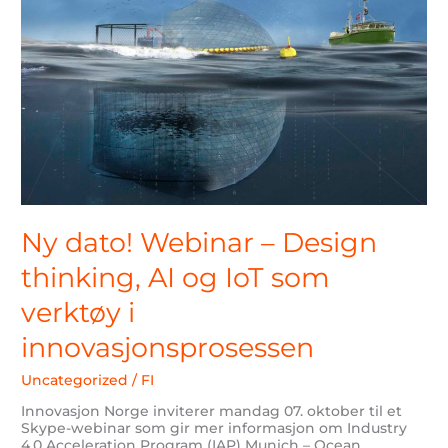
dato!
Webinar
–
Design
thinking,
AI
og
IoT
som
verktøy
i
innovasjonsprosessen
Ny dato! Webinar – Design
thinking, AI og IoT som
verktøy i
innovasjonsprosessen
Uncategorized
/
FI
Innovasjon Norge inviterer mandag 07. oktober til et
Skype-webinar som gir mer informasjon om Industry
4.0 Acceleration Program (IAP) Munich – Ocean