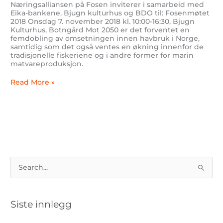
Næringsalliansen på Fosen inviterer i samarbeid med
Eika-bankene, Bjugn kulturhus og BDO til: Fosenmøtet
2018 Onsdag 7. november 2018 kl. 10:00-16:30, Bjugn
Kulturhus, Botngård Mot 2050 er det forventet en
femdobling av omsetningen innen havbruk i Norge,
samtidig som det også ventes en økning innenfor de
tradisjonelle fiskeriene og i andre former for marin
matvareproduksjon.
Read More »
S
ø
k
Siste innlegg
e