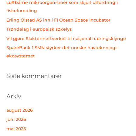
t
Luftbårne mikroorganismer som skjult utfordring i
t
fiskeforedling
e
Erling Olstad AS inn i FI Ocean Space Incubator
r
Trøndelag i europeisk søkelys
:
Vil gjøre Slakterinettverket til nasjonal næringsklynge
SpareBank 1 SMN styrker det norske havteknologi-
økosystemet
Siste kommentarer
Arkiv
august 2026
juni 2026
mai 2026