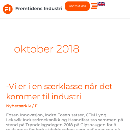
Hopp
Kontakt oss
rett
til
innholdet
oktober 2018
-
Vi
er
-Vi er i en særklasse når det
i
en
kommer til industri
særklasse
når
Nyhetsarkiv
/
FI
det
kommer
Fosen Innovasjon, Indre Fosen satser, CTM Lyng,
til
Leksvik Industrimekanikk og Haandfast sto sammen på
industri
stand på Trøndelagsdagen 2018 på Gløshaugen for å
reklamere for Industrieldoradoet som befinner seg på