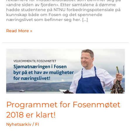
«andre siden av fjorden». Etter samtalene å dømme
hadde studentene på NTNU forbedringspotensiale på
kunnskap både om Fosen og det spennende
næringslivet som befinner seg her. […]
Read More »
Programmet
for
Fosenmøtet
2018
er
klart!
Programmet for Fosenmøtet
2018 er klart!
Nyhetsarkiv
/
FI