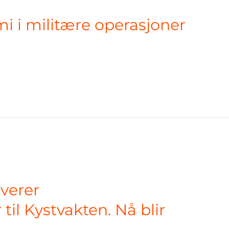
i i militære operasjoner
everer
il Kystvakten. Nå blir