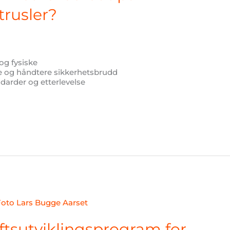
trusler?
 og fysiske
e og håndtere sikkerhetsbrudd
arder og etterlevelse
ftsutviklingsprogram for