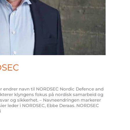
DSEC
r endrer navn til NORDSEC Nordic Defence and
lekterer klyngens fokus på nordisk samarbeid og
rsvar og sikkerhet. – Navneendringen markerer
n, sier leder i NORDSEC, Ebbe Deraas. NORDSEC
i