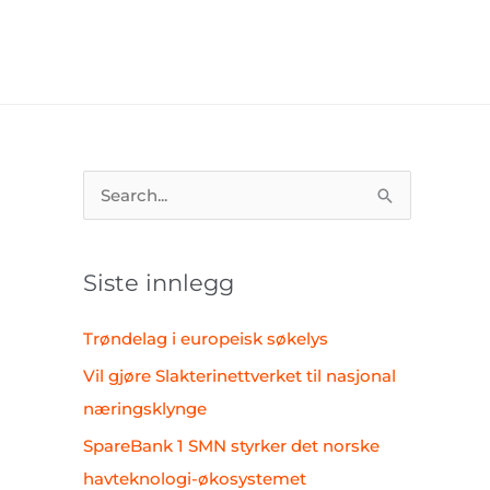
S
ø
k
Siste innlegg
e
t
Trøndelag i europeisk søkelys
t
Vil gjøre Slakterinettverket til nasjonal
e
næringsklynge
r
SpareBank 1 SMN styrker det norske
:
havteknologi-økosystemet