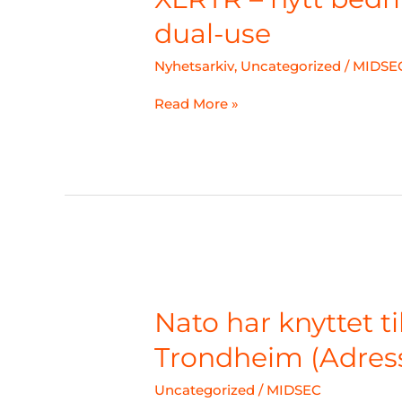
bedriftsutviklingsprogram
for
dual-use
dual-
use
Nyhetsarkiv
,
Uncategorized
/
MIDSE
Read More »
Nato
har
knyttet
Nato har knyttet ti
til
seg
Trondheim (Adres
en
nøkkelbedrift
Uncategorized
/
MIDSEC
i