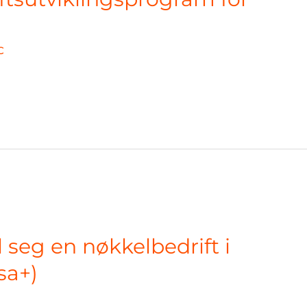
C
l seg en nøkkelbedrift i
sa+)