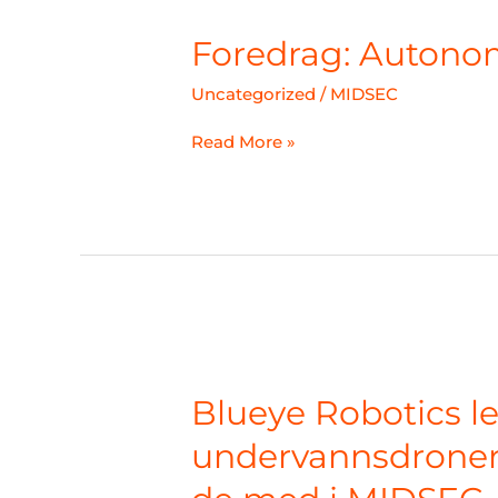
Autonomi
i
Foredrag: Autonom
militære
operasjoner
Uncategorized
/
MIDSEC
Read More »
Blueye
Robotics
leverer
Blueye Robotics l
undervannsdroner
til
undervannsdroner t
Kystvakten.
Nå