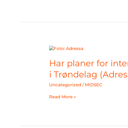
Har
planer
for
Har planer for int
internasjonal
forsvarsmesse
i Trøndelag (Adres
i
Trøndelag
Uncategorized
/
MIDSEC
(Adressa+)
Read More »