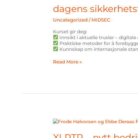
forberedt
dagens sikkerhets
på
dagens
Uncategorized
/
MIDSEC
sikkerhetstrusler?
Kurset gir deg:
Innsikt i aktuelle trusler – digitale
Praktiske metoder for å forebygg
Kunnskap om internasjonale stand
Read More »
XLRTR
–
nytt
XLRTR – nytt bedri