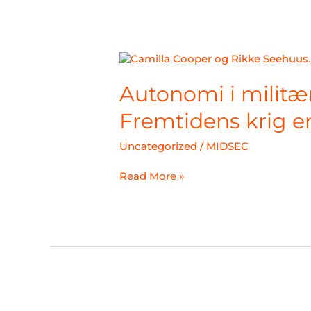
Autonomi
i
militære
Autonomi i militæ
operasjoner:
Fremtidens
Fremtidens krig er
krig
er
Uncategorized
/
MIDSEC
her
Read More »
Foredrag: