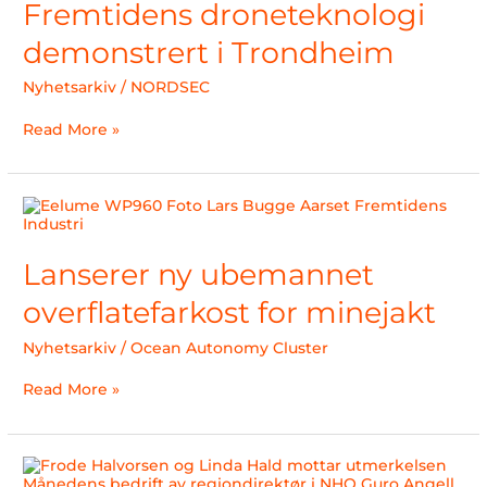
Fremtidens droneteknologi
i
Trondheim
demonstrert i Trondheim
Nyhetsarkiv
/
NORDSEC
Read More »
Lanserer
ny
ubemannet
overflatefarkost
Lanserer ny ubemannet
for
minejakt
overflatefarkost for minejakt
Nyhetsarkiv
/
Ocean Autonomy Cluster
Read More »
Ocean
Autonomy