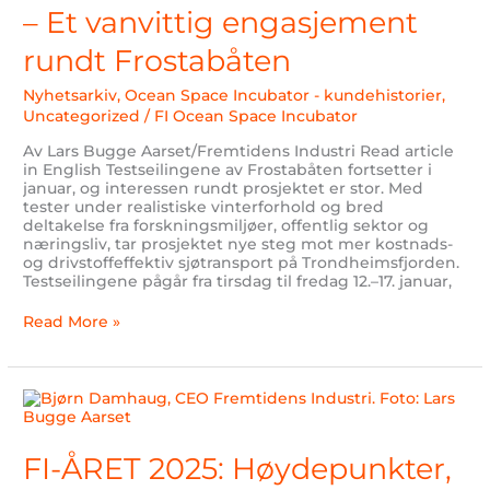
engasjement
– Et vanvittig engasjement
rundt
Frostabåten
rundt Frostabåten
Nyhetsarkiv
,
Ocean Space Incubator - kundehistorier
,
Uncategorized
/
FI Ocean Space Incubator
Av Lars Bugge Aarset/Fremtidens Industri Read article
in English Testseilingene av Frostabåten fortsetter i
januar, og interessen rundt prosjektet er stor. Med
tester under realistiske vinterforhold og bred
deltakelse fra forskningsmiljøer, offentlig sektor og
næringsliv, tar prosjektet nye steg mot mer kostnads-
og drivstoffeffektiv sjøtransport på Trondheimsfjorden.
Testseilingene pågår fra tirsdag til fredag 12.–17. januar,
Read More »
FI-
ÅRET
2025:
Høydepunkter,
FI-ÅRET 2025: Høydepunkter,
milepæler