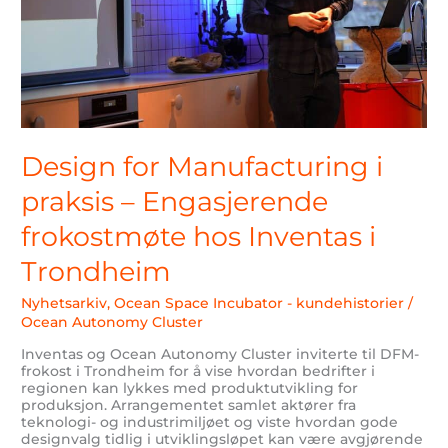
hos
Inventas
i
Trondheim
Design for Manufacturing i
praksis – Engasjerende
frokostmøte hos Inventas i
Trondheim
Nyhetsarkiv
,
Ocean Space Incubator - kundehistorier
/
Ocean Autonomy Cluster
Inventas og Ocean Autonomy Cluster inviterte til DFM-
frokost i Trondheim for å vise hvordan bedrifter i
regionen kan lykkes med produktutvikling for
produksjon. Arrangementet samlet aktører fra
teknologi- og industrimiljøet og viste hvordan gode
designvalg tidlig i utviklingsløpet kan være avgjørende