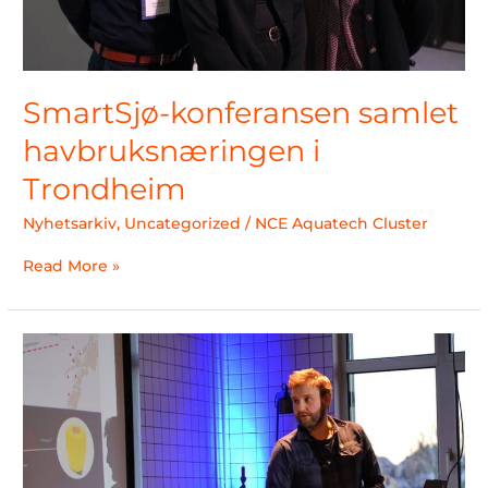
SmartSjø-konferansen samlet
havbruksnæringen i
Trondheim
Nyhetsarkiv
,
Uncategorized
/
NCE Aquatech Cluster
Read More »
Design
for
Manufacturing
i
praksis
–
Engasjerende
frokostmøte