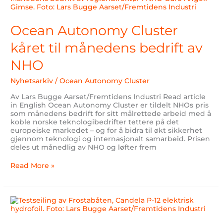
Cluster
kåret
til
Ocean Autonomy Cluster
månedens
bedrift
kåret til månedens bedrift av
av
NHO
NHO
Nyhetsarkiv
/
Ocean Autonomy Cluster
Av Lars Bugge Aarset/Fremtidens Industri Read article
in English Ocean Autonomy Cluster er tildelt NHOs pris
som månedens bedrift for sitt målrettede arbeid med å
koble norske teknologibedrifter tettere på det
europeiske markedet – og for å bidra til økt sikkerhet
gjennom teknologi og internasjonalt samarbeid. Prisen
deles ut månedlig av NHO og løfter frem
Read More »
–
Et
vanvittig