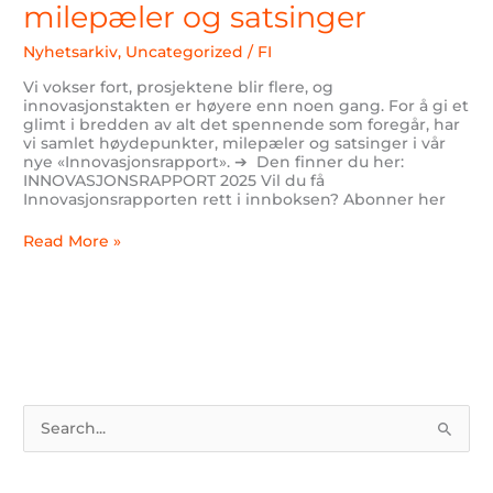
og
milepæler og satsinger
satsinger
Nyhetsarkiv
,
Uncategorized
/
FI
Vi vokser fort, prosjektene blir flere, og
innovasjonstakten er høyere enn noen gang. For å gi et
glimt i bredden av alt det spennende som foregår, har
vi samlet høydepunkter, milepæler og satsinger i vår
nye «Innovasjonsrapport». ➔ Den finner du her:
INNOVASJONSRAPPORT 2025 Vil du få
Innovasjonsrapporten rett i innboksen? Abonner her
Read More »
S
ø
k