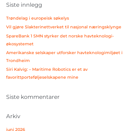
Siste innlegg
e
t
Trøndelag i europeisk søkelys
t
Vil gjøre Slakterinettverket til nasjonal næringsklynge
e
SpareBank 1 SMN styrker det norske havteknologi-
r
økosystemet
:
Amerikanske selskaper utforsker havteknologimiljøet i
Trondheim
Siri Kalvig: – Maritime Robotics er et av
favorittporteføljeselskapene mine
Siste kommentarer
Arkiv
juni 2026