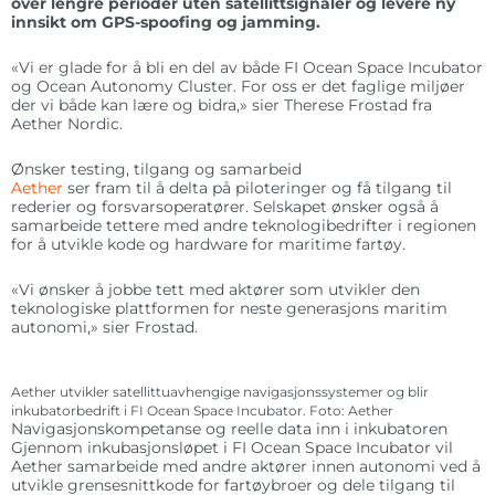
over lengre perioder uten satellittsignaler og levere ny
innsikt om GPS-spoofing og jamming.
«Vi er glade for å bli en del av både FI Ocean Space Incubator
og Ocean Autonomy Cluster. For oss er det faglige miljøer
der vi både kan lære og bidra,» sier Therese Frostad fra
Aether Nordic.
Ønsker testing, tilgang og samarbeid
Aether
ser fram til å delta på piloteringer og få tilgang til
rederier og forsvarsoperatører. Selskapet ønsker også å
samarbeide tettere med andre teknologibedrifter i regionen
for å utvikle kode og hardware for maritime fartøy.
«Vi ønsker å jobbe tett med aktører som utvikler den
teknologiske plattformen for neste generasjons maritim
autonomi,» sier Frostad.
Aether utvikler satellittuavhengige navigasjonssystemer og blir
inkubatorbedrift i FI Ocean Space Incubator. Foto: Aether
Navigasjonskompetanse og reelle data inn i inkubatoren
Gjennom inkubasjonsløpet i FI Ocean Space Incubator vil
Aether samarbeide med andre aktører innen autonomi ved å
utvikle grensesnittkode for fartøybroer og dele tilgang til