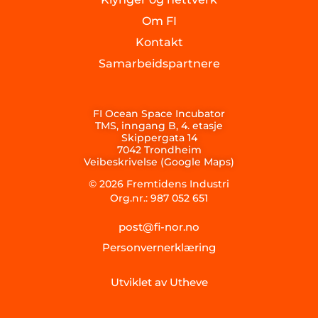
Om FI
Kontakt
Samarbeidspartnere
FI Ocean Space Incubator
TMS, inngang B, 4. etasje
Skippergata 14
7042 Trondheim
Veibeskrivelse (Google Maps)
© 2026 Fremtidens Industri
Org.nr.: 987 052 651
post@fi-nor.no
Personvernerklæring
Utviklet av Utheve