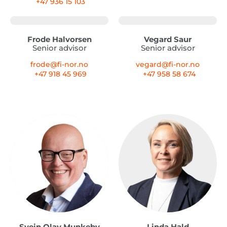
+47 936 15 103
Frode Halvorsen
Vegard Saur
Senior advisor
Senior advisor
frode@fi-nor.no
vegard@fi-nor.no
+47 918 45 969
+47 958 58 674
Svein Olav Munkeby
Linda Hald