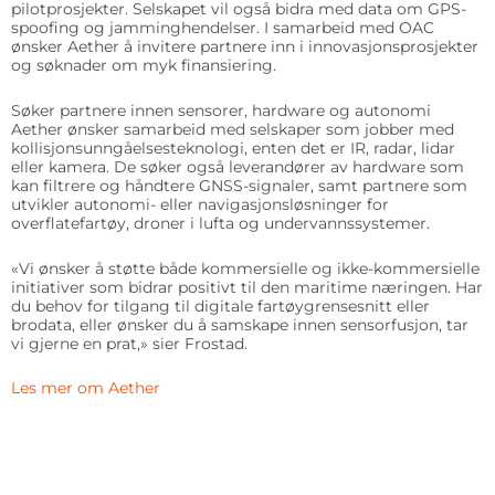
pilotprosjekter. Selskapet vil også bidra med data om GPS-
spoofing og jamming­hendelser. I samarbeid med OAC
ønsker Aether å invitere partnere inn i innovasjonsprosjekter
og søknader om myk finansiering.
Søker partnere innen sensorer, hardware og autonomi
Aether ønsker samarbeid med selskaper som jobber med
kollisjonsunngåelsesteknologi, enten det er IR, radar, lidar
eller kamera. De søker også leverandører av hardware som
kan filtrere og håndtere GNSS-signaler, samt partnere som
utvikler autonomi- eller navigasjonsløsninger for
overflatefartøy, droner i lufta og undervannssystemer.
«Vi ønsker å støtte både kommersielle og ikke-kommersielle
initiativer som bidrar positivt til den maritime næringen. Har
du behov for tilgang til digitale fartøygrensesnitt eller
brodata, eller ønsker du å samskape innen sensorfusjon, tar
vi gjerne en prat,» sier Frostad.
Les mer om Aether